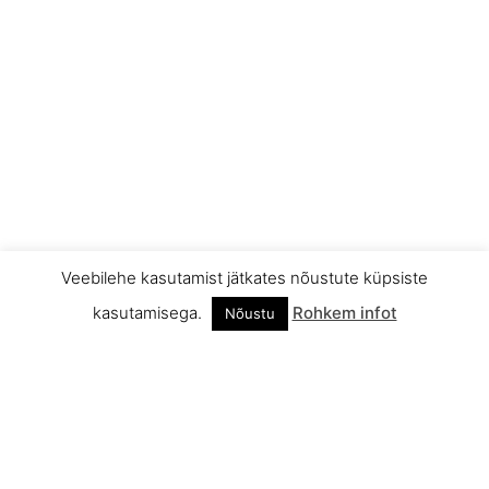
Veebilehe kasutamist jätkates nõustute küpsiste
kasutamisega.
Rohkem infot
Nõustu
INFO
MÄEKOODEKS JA ÕPPEREEGLID
ÜLDTINGIMUSED