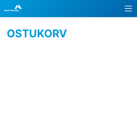
Me
OSTUKORV