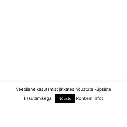
Veebilehe kasutamist jätkates nõustute küpsiste
kasutamisega.
Rohkem infot
Nõustu
INFO
MÄEKOODEKS JA ÕPPEREEGLID